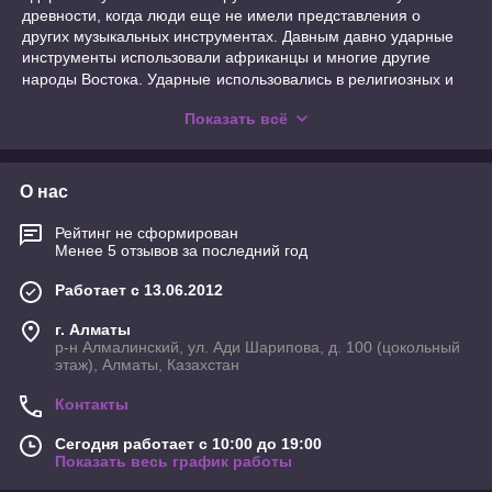
древности, когда люди еще не имели представления о
других музыкальных инструментах. Давным давно ударные
инструменты использовали африканцы и многие другие
народы Востока. Ударные
использовались в религиозных и
военных танцах.
Показать всё
В современном мире ударные инструменты распространены
практически повсеместно в музыкальных группах,
ансамблях, оркестрах и любой другой музыкально-
О нас
творческой деятельности.
К категории ударных инструментов относятся музыкальные
Рейтинг не сформирован
инструменты, у которых звук исходит не посредственно
Менее 5 отзывов за последний год
от удара. По критериям музыки ударные инструменты
делятся на два вида: с определенной высотой звука
Работает с 13.06.2012
- литавры, ксилофон и с неопределенной высотой звука
- барабаны, тарелки и другие.
г. Алматы
р-н Алмалинский, ул. Ади Шарипова, д. 100 (цокольный
В зависимости от вида, ударные инструменты делятся на
этаж), Алматы, Казахстан
перепончатые - это литавры, барабаны, бубен и другие,
пластинчатые - вибрафоны, ксилофоны, колокольчики и
Контакты
другие и самозвучащие - треугольники, тарелки, кастаньеты
и другие.
Сегодня работает с 10:00 до 19:00
Показать весь график работы
Громкость звука ударного инструмента зависит от его
материала, размера и силы удара применимой к нему.