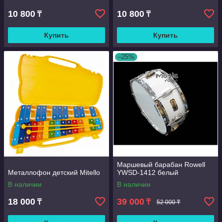
10 800
10 800
₸
₸
Купить
Купить
–25%
Маршевый барабан Rowell
Металлофон детский Mitello
YWSD-1412 белый
В наличии
В наличии
18 000
39 000
₸
₸
52 000 ₸