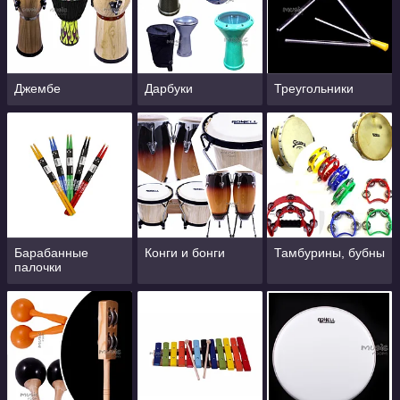
Джембе
Дарбуки
Треугольники
Барабанные
Конги и бонги
Тамбурины, бубны
палочки