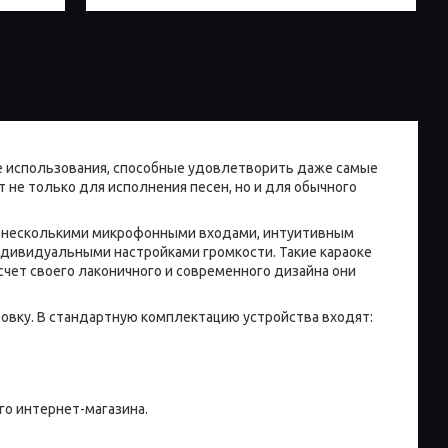
ые использования, способные удовлетворить даже самые
не только для исполнения песен, но и для обычного
е несколькими микрофонными входами, интуитивным
ндивидуальными настройками громкости. Такие караоке
 счет своего лаконичного и современного дизайна они
овку. В стандартную комплектацию устройства входят:
о интернет-магазина.