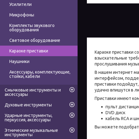
Усилители
Микрофоны
Комплекты звукового
оборудования
Световое оборудование
Караоке приставки
Караоке приставки с
взыскательные требо
Наушники
прослушивания музы
Аксессуары, комплектующие,
В нашем интернет м
стойки, кабели
интерфейсом, поддер
приставки подойдут, 
Смычковые инструменты и
удачно впишутся в л
аксессуары
Приставки имеют ком
Духовые инструменты
пульт дистанци
DVD диск
Ударные инструменты,
кабель RCA и ш
перкуссия, аксессуары
Вы можете подобрать
Этнические музыкальные
инструменты