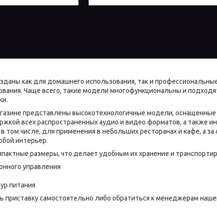
озданы как для домашнего использования, так и профессиональн
вания. Чаще всего, такие модели многофункциональны и подходят 
ки.
агазине представлены высокотехнологичные модели, оснащенны
жкой всех распространенных аудио и видео форматов, а также и
в том числе, для применения в небольших ресторанах и кафе, а за
юбой интерьер.
пактные размеры, что делает удобным их хранение и транспортир
онного управления
нур питания
 приставку самостоятельно либо обратиться к менеджерам нашег