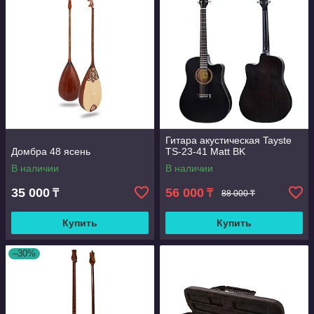
Гитара акустическая Tayste
Домбра 48 ясень
TS-23-41 Matt BK
В наличии
В наличии
35 000
56 000
₸
₸
88 000 ₸
Купить
Купить
–30%