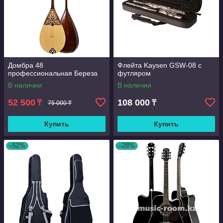
Домбра 48
Флейта Kaysen GSW-08 с
профессиональная Береза
футляром
В наличии
В наличии
52 500
108 000
₸
₸
75 000 ₸
Купить
Купить
–52%
–28%