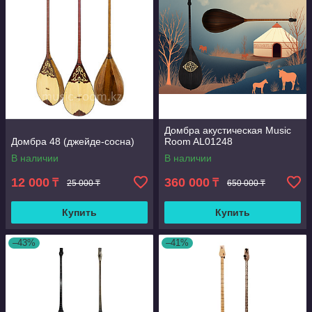
Домбра акустическая Music
Домбра 48 (джейде-сосна)
Room AL01248
В наличии
В наличии
12 000
360 000
₸
₸
25 000 ₸
650 000 ₸
Купить
Купить
–43%
–41%