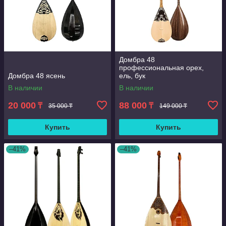
Домбра 48
профессиональная орех,
Домбра 48 ясень
ель, бук
В наличии
В наличии
20 000
88 000
₸
₸
35 000 ₸
149 000 ₸
Купить
Купить
–41%
–41%