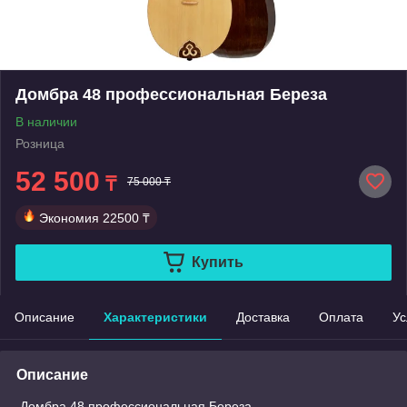
Домбра 48 профессиональная Береза
В наличии
Розница
52 500
₸
75 000 ₸
Экономия
22500 ₸
Купить
Описание
Характеристики
Доставка
Оплата
Ус
Описание
Домбра 48 профессиональная Береза