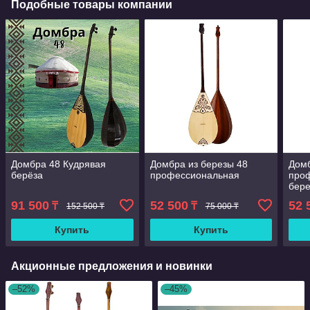
Подобные товары компании
Домбра 48 Кудрявая
Домбра из березы 48
Домб
берёза
профессиональная
про
бере
91 500
52 500
52 
₸
₸
152 500 ₸
75 000 ₸
Купить
Купить
Акционные предложения и новинки
–52%
–45%