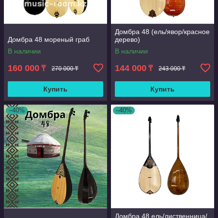
Домбра 48 (ель/явор/красное
Домбра 48 мореный граб
дерево)
В наличии
В наличии
160 000
144 000
₸
₸
270 000 ₸
243 000 ₸
Купить
Купить
–40%
–40%
Домбра 48 ель/лиственница/