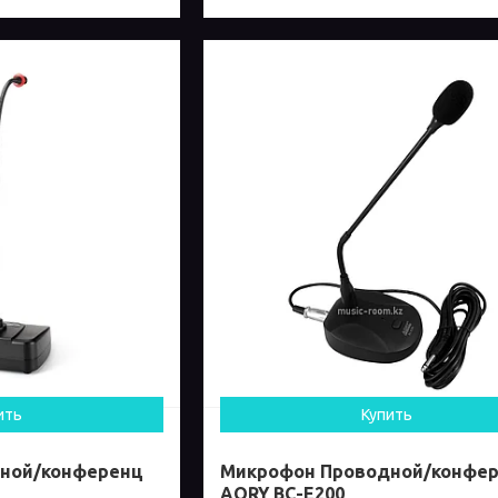
ить
Купить
ной/конференц
Микрофон Проводной/конфе
AORY BC-E200