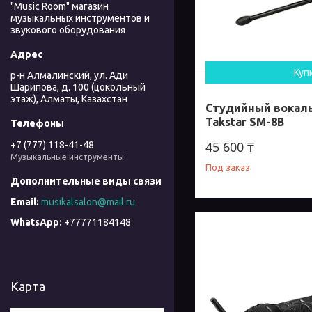
"Music Room" магазин
музыкальных инструментов и
звукового оборудования
Куп
р-н Алмалинский, ул. Ади
Шарипова, д. 100 (цокольный
этаж), Алматы, Казахстан
Студийный вокал
Takstar SM-8B
45 600 ₸
+7 (777) 118-41-48
Музыкальные инструменты
Под заказ
musikalsalon@mail.ru
+77771184148
Карта