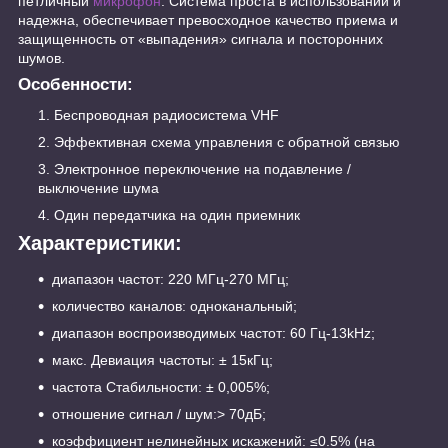
петличный
микрофон
. Система проста в использовании и
надежна, обеспечивает превосходное качество приема и
защищенность от «выпадения» сигнала и посторонних
шумов.
Особенности:
Беспроводная радиосистема VHF
Эффективная схема управления с обратной связью
Электронное переключение на подавление /
выключение шума
Один передатчика на один приемник
Характеристики:
диапазон частот: 220 МГц-270 МГц;
количество каналов: одноканальный;
диапазон воспроизводимых частот: 60 Гц-13kHz;
макс. Девиация частоты: ± 15кГц;
частота Стабильности: ± 0,005%;
отношение сигнал / шум:> 70дБ;
коэффициент нелинейных искажений: ≤0.5% (на