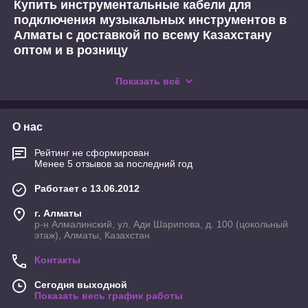
Купить инструментальные кабели для
подключения музыкальных инструментов в
Алматы с доставкой по всему Казахстану
оптом и в розницу
Может показаться, что выбрать кабель для электрогитары
Показать всё
довольно просто, так как они все одинаковые. В реальности
даже две идентичные с виду модели будут иметь
совершенно разные показатели. Именно по этой причине
О нас
необходимо выбрать надежного производителя и хорошего
продавца, у которого абсолютно любой продукт будет
Рейтинг не сформирован
отличаться высокими качественными показателями.
Менее 5 отзывов за последний год
Продажа кабелей для подключения гитары к
комбоусилителю оптом и в розницу по
Работает с 13.06.2012
доступным ценам и отличного качества
г. Алматы
р-н Алмалинский, ул. Ади Шарипова, д. 100 (цокольный
Вся сложность такого изделия, как кабель для
этаж), Алматы, Казахстан
электроакустической гитары заключается в том, что данный
девайс передает звучание, снятое с звукоснимателя. То есть
Контакты
передаваемый сигнал может легко поймать помехи, которые
на усилители будут принимать форму шипения. При выборе
Сегодня выходной
изделия крайне важно оценить ряд параметров:
Показать весь график работы