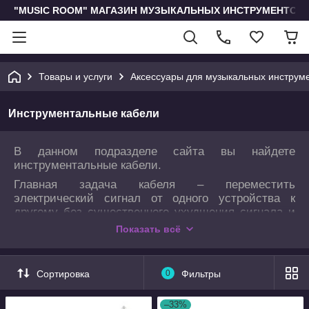
"MUSIC ROOM" МАГАЗИН МУЗЫКАЛЬНЫХ ИНСТРУМЕНТОВ 
Товары и услуги
Аксессуары для музыкальных инструм
Инструментальные кабели
В данном подразделе сайта вы найдете
инструментальные кабели.
Главная задача кабеля – переместить
электрический сигнал от одного устройства к
другому без существенного ухудшения сигнала и
при этом минимально передавать фоновый шум.
Показать всё
Качественные инструментальные кабели
передадут лучший звук, Вы будете звучать лучше
и четче.
Сортировка
0
Фильтры
–33%