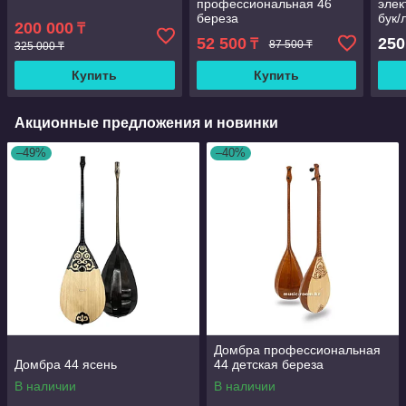
профессиональная 46
элек
береза
бук/
200 000
₸
акац
52 500
250
₸
87 500 ₸
325 000 ₸
Купить
Купить
Акционные предложения и новинки
–49%
–40%
Домбра профессиональная
Домбра 44 ясень
44 детская береза
В наличии
В наличии