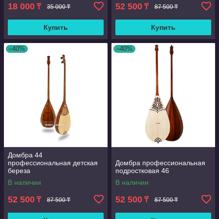
18 000
52 500
₸
₸
35 000 ₸
87 500 ₸
Купить
Купить
–40%
–40%
Домбра 44
профессиональная детская
Домбра профессиональная
береза
подростковая 46
В наличии
В наличии
52 500
52 500
₸
₸
87 500 ₸
87 500 ₸