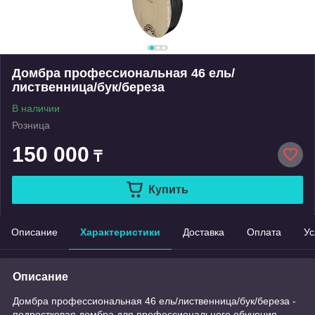
Домбра профессиональная 46 ель/
лиственница/бук/береза
В наличии
Розница
150 000
₸
Купить
Описание
Характеристики
Доставка
Оплата
Ус
Описание
Домбра профессиональная 46 ель/лиственница/бук/береза -
подростковая домбра для профессионального обучения,