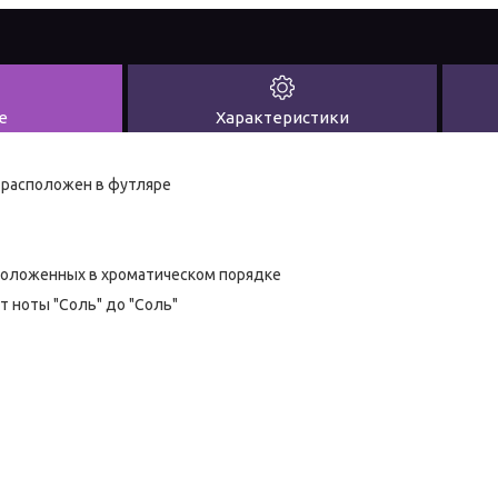
е
Характеристики
 расположен в футляре
сположенных в хроматическом порядке
т ноты "Соль" до "Соль"