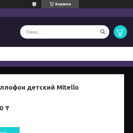
Корзина
ллофон детский Mitello
0 ₸
и