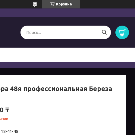
Корзина
ра 48я профессиональная Береза
0 ₸
личии
 118-41-48