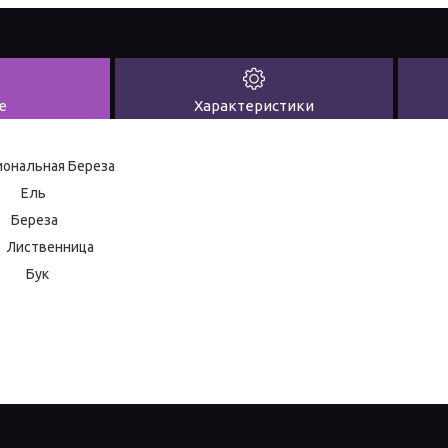
е
Характеристики
иональная Береза
 Ель
реза
венница
а Бук