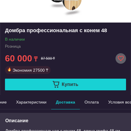
Домбра профессиональная с конем 48
В наличии
Розница
60 000
₸
87 500 ₸
Экономия
27500 ₸
Купить
ние
Характеристики
Доставка
Оплата
Условия во
Описание
Домбра профессиональная с конем 48, длина грифа 48 см-