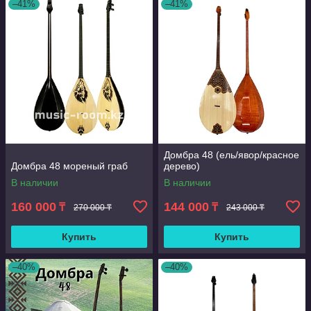
–41%
–41%
Домбра 48 (ель/явор/красное
Домбра 48 мореный граб
дерево)
В наличии
В наличии
160 000
144 000
₸
₸
270 000 ₸
243 000 ₸
Купить
Купить
–40%
–40%