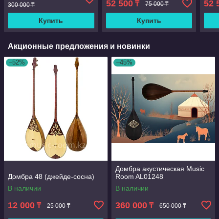
52 500
52 
₸
75 000 ₸
300 000 ₸
Купить
Купить
Акционные предложения и новинки
–52%
–45%
Домбра акустическая Music
Домбра 48 (джейде-сосна)
Room AL01248
В наличии
В наличии
12 000
360 000
₸
₸
25 000 ₸
650 000 ₸