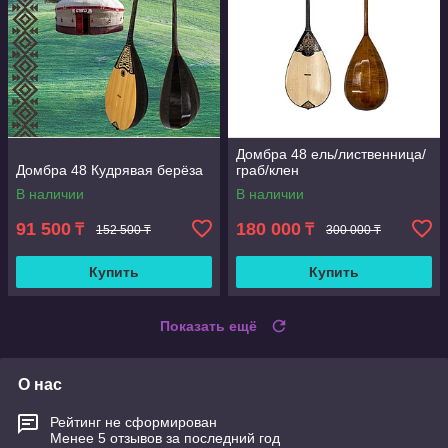
Домбра 48 ель/лиственница/
Домбра 48 Кудрявая берёза
граб/клен
В наличии
В наличии
91 500
180 000
₸
₸
152 500 ₸
300 000 ₸
Купить
Купить
Показать ещё
О нас
Рейтинг не сформирован
Менее 5 отзывов за последний год