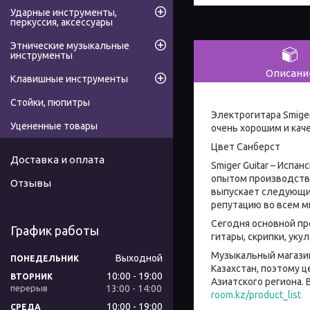
Ударные инструменты,
перкуссия, аксессуары
Этнические музыкальные
инструменты
Описани
Клавишные инструменты
Стойки, пюпитры
Электрогитара Smiger
Уцененные товары
очень хорошим и кач
Цвет Санберст
Доставка и оплата
Smiger Guitar – Исп
опытом производства
Отзывы
выпускает следующие 
репутацию во всем м
Сегодня основной про
График работы
гитары, скрипки, ук
Музыкальный магазин
Выходной
ПОНЕДЕЛЬНИК
Казахстан, поэтому 
10:00
19:00
ВТОРНИК
Азиатского региона. 
13:00
14:00
room.kz/product_list
10:00
19:00
СРЕДА