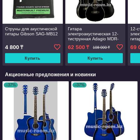
Струны для акустической
Гитара
12-с
гитары Gibson SAG-MB12
электроакустическая 12-
элек
тиструнная Adagio MDR-
гита
4112 BK
CE 
4 800
62 500
69 
₸
₸
108 000 ₸
Купить
Купить
Акционные предложения и новинки
–37%
–37%