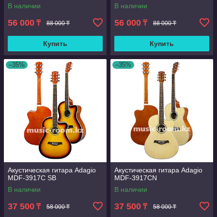
В наличии
В наличии
56 000
56 000
₸
₸
88 000 ₸
88 000 ₸
Купить
Купить
–35%
–35%
Акустическая гитара Adagio
Акустическая гитара Adagio
MDF-3917C SB
MDF-3917СN
В наличии
В наличии
37 500
37 500
₸
₸
58 000 ₸
58 000 ₸