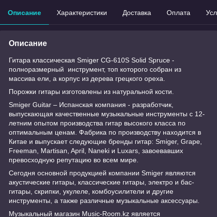
Описание
Характеристики
Доставка
Оплата
Усл
Описание
Гитара классическая Smiger CG-610S Solid Spruce -
полноразмерный инструмент, топ которого собран из
массива ели, а корпус из дерева грецкого ореха.
Порожки гитары изготовлены из натуральной кости.
Smiger Guitar – Испанская компания - разработчик,
выпускающая качественные музыкальные инструменты с 12-
летним опытом производства гитар высокого класса по
оптимальным ценам. Фабрика по производству находится в
Китае и выпускает следующие бренды гитар: Smiger, Grape,
Freeman, Martisan, April, Naneki и Luxars, завоевавших
превосходную репутацию во всем мире.
Сегодня основной продукцией компании Smiger являются
акустические гитары, классические гитары, электро и бас-
гитары, скрипки, укулеле, комбоусилители и другие
инструменты, а также различные музыкальные аксессуары.
Музыкальный магазин Music-Room.kz является