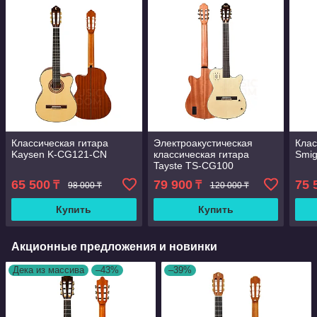
Классическая гитара
Электроакустическая
Клас
Kaysen K-CG121-CN
классическая гитара
Smi
Tayste TS-CG100
65 500
79 900
75 
₸
₸
98 000 ₸
120 000 ₸
Купить
Купить
Акционные предложения и новинки
Дека из массива
–43%
–39%