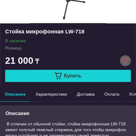
Стойка микрофонная LW-718
В наличии
Розница
21 000
₸
Купить
Описание
Характеристики
Доставка
Оплата
Усл
Описание
В отличии от обычной стойки, стойка микрофонная LW-718
имеет толстый тяжелый стержень для того чтобы микрофон
висел устойчиво и не перевешивал своей тяжестью