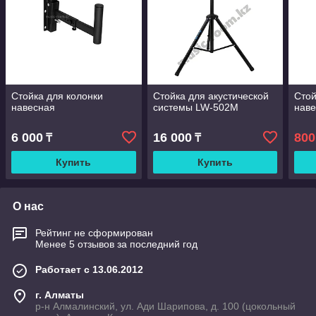
Стойка для колонки
Стойка для акустической
Стой
навесная
системы LW-502M
нав
6 000
16 000
800
₸
₸
Купить
Купить
О нас
Рейтинг не сформирован
Менее 5 отзывов за последний год
Работает с 13.06.2012
г. Алматы
р-н Алмалинский, ул. Ади Шарипова, д. 100 (цокольный