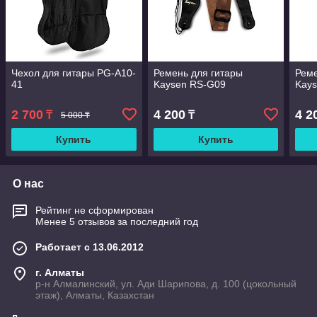
Чехол для гитары PG-A10-
Ремень для гитары
Реме
41
Kaysen RS-G09
Kay
2 700
4 200
4 2
₸
₸
5 000 ₸
Купить
Купить
О нас
Рейтинг не сформирован
Менее 5 отзывов за последний год
Работает с 13.06.2012
г. Алматы
р-н Алмалинский, ул. Ади Шарипова, д. 100 (цокольный
этаж), Алматы, Казахстан