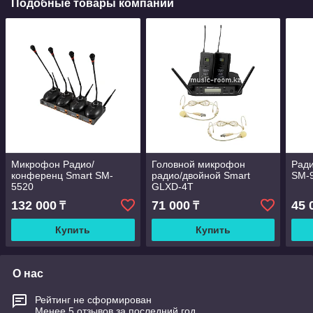
Подобные товары компании
Микрофон Радио/
Головной микрофон
Рад
конференц Smart SM-
радио/двойной Smart
SM-
5520
GLXD-4T
132 000
71 000
45 
₸
₸
Купить
Купить
О нас
Рейтинг не сформирован
Менее 5 отзывов за последний год