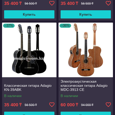
35 400
35 400
₸
₸
56 500 ₸
56 500 ₸
Купить
Купить
–37%
–36%
Электроакустическая
Классическая гитара Adagio
классическая гитара Adagio
KN-39ABK
MDC-3913 CЕ
В наличии
В наличии
35 400
60 000
₸
₸
56 500 ₸
94 000 ₸