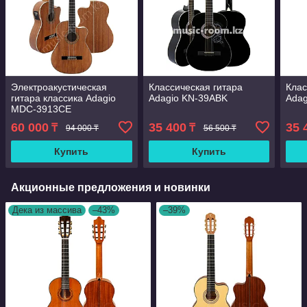
Электроакустическая
Классическая гитара
Клас
гитара классика Adagio
Adagio KN-39ABK
Ada
MDC-3913CЕ
60 000
35 400
35 
₸
₸
94 000 ₸
56 500 ₸
Купить
Купить
Акционные предложения и новинки
Дека из массива
–43%
–39%