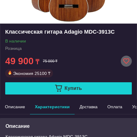
Классическая гитара Adagio MDC-3913C
В наличии
Розница
49 900
₸
75 000 ₸
Экономия
25100 ₸
Купить
Описание
Характеристики
Доставка
Оплата
Ус
Описание
Классическая гитара Adagio MDC-3913C