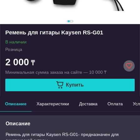
Ремень для гитары Kaysen RS-G01
В наличии
Розница
2 000
₸
Минимальная сумма заказа на сайте — 10 000 ₸
Купить
Описание
Характеристики
Доставка
Оплата
Усл
Описание
Ремень для гитары Kaysen RS-G01- предназначен для