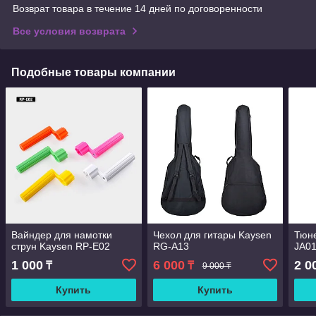
Возврат товара в течение 14 дней по договоренности
Все условия возврата
Подобные товары компании
Вайндер для намотки
Чехол для гитары Kaysen
Тюне
струн Kaysen RP-E02
RG-A13
JA0
1 000
6 000
2 0
₸
₸
9 000 ₸
Купить
Купить