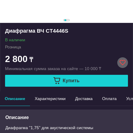
Диафрагма ВЧ CT4446S
В наличии
Розница
2 800
₸
Минимальная сумма заказа на сайте — 10 000 ₸
Купить
Описание
Характеристики
Доставка
Оплата
Усл
Описание
Диафрагма "1,75" для акустической системы