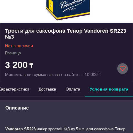
Трости для саксофона Тенор Vandoren SR223
№3
Нет в наличии
Розница
3 200
₸
Минимальная сумма заказа на сайте — 10 000 ₸
Характеристики
Доставка
Оплата
Условия возврата
Описание
Vandoren SR223
набор тростей №3 из 5 шт. для саксофона Тенор