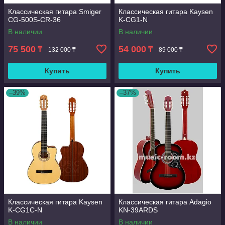
Классическая гитара Smiger
Классическая гитара Kaysen
CG-500S-CR-36
K-CG1-N
В наличии
В наличии
75 500
54 000
₸
₸
132 000 ₸
89 000 ₸
Купить
Купить
–39%
–37%
Классическая гитара Kaysen
Классическая гитара Adagio
K-CG1C-N
KN-39ARDS
В наличии
В наличии