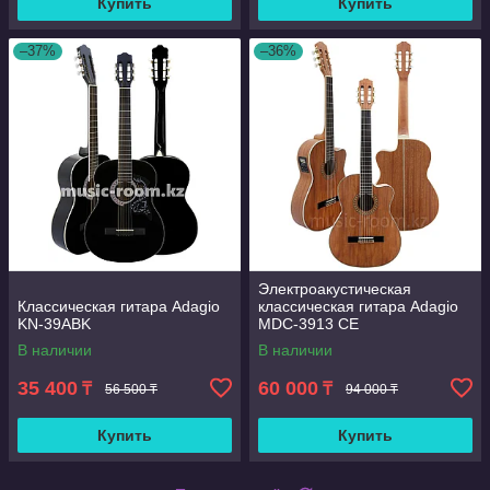
Купить
Купить
–37%
–36%
Электроакустическая
Классическая гитара Adagio
классическая гитара Adagio
KN-39ABK
MDC-3913 CЕ
В наличии
В наличии
35 400
60 000
₸
₸
56 500 ₸
94 000 ₸
Купить
Купить