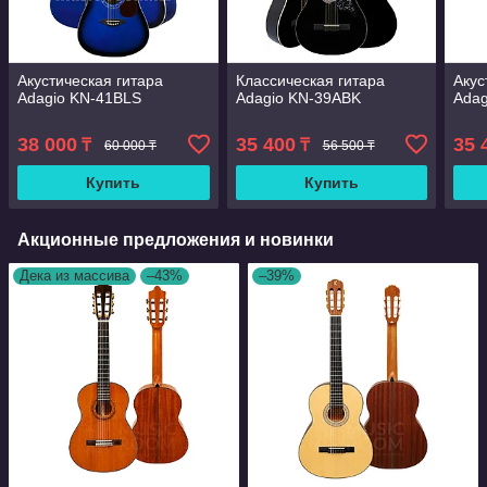
Акустическая гитара
Классическая гитара
Акус
Adagio KN-41BLS
Adagio KN-39ABK
Adag
38 000
35 400
35 
₸
₸
60 000 ₸
56 500 ₸
Купить
Купить
Акционные предложения и новинки
Дека из массива
–43%
–39%