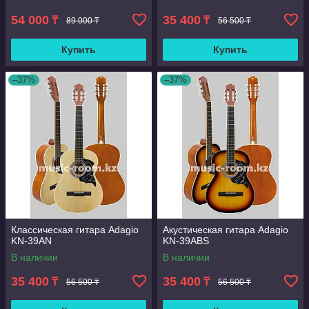
54 000
35 400
₸
₸
89 000 ₸
56 500 ₸
Купить
Купить
–37%
–37%
Классическая гитара Adagio
Акустическая гитара Adagio
KN-39AN
KN-39ABS
В наличии
В наличии
35 400
35 400
₸
₸
56 500 ₸
56 500 ₸