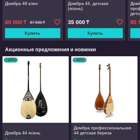
Домбра 48 клен
Домбра 44, детская
Дом
(ясень)
про
детс
60 000
35 000
85 
₸
₸
87 500 ₸
Купить
Купить
Акционные предложения и новинки
–49%
–40%
Домбра профессиональная
Домбра 44 ясень
44 детская береза