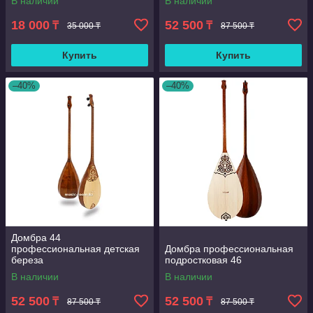
В наличии
В наличии
18 000
52 500
₸
₸
35 000 ₸
87 500 ₸
Купить
Купить
–40%
–40%
Домбра 44
профессиональная детская
Домбра профессиональная
береза
подростковая 46
В наличии
В наличии
52 500
52 500
₸
₸
87 500 ₸
87 500 ₸