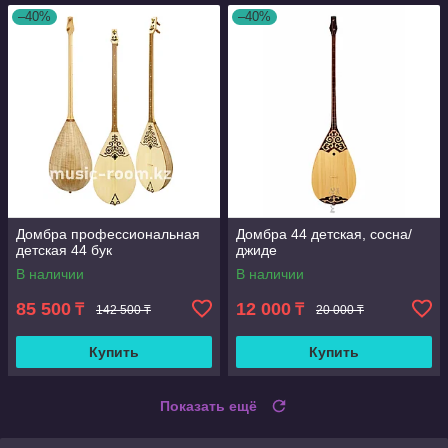
–40%
–40%
Домбра профессиональная
Домбра 44 детская, сосна/
детская 44 бук
джиде
В наличии
В наличии
85 500
12 000
₸
₸
142 500 ₸
20 000 ₸
Купить
Купить
Показать ещё