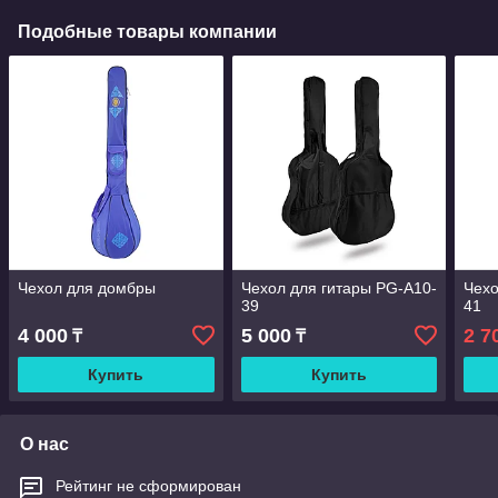
Подобные товары компании
Чехол для домбры
Чехол для гитары PG-A10-
Чехо
39
41
4 000
5 000
2 7
₸
₸
Купить
Купить
О нас
Рейтинг не сформирован