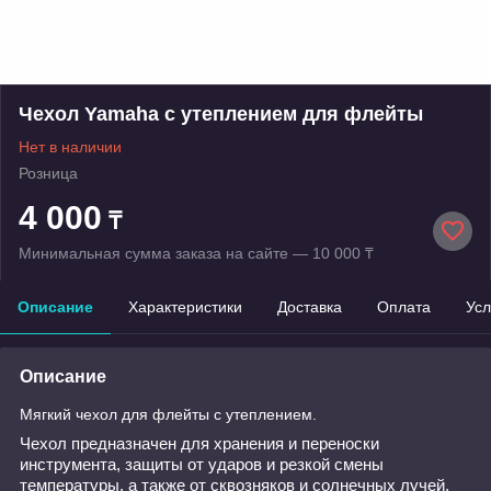
Чехол Yamaha с утеплением для флейты
Нет в наличии
Розница
4 000
₸
Минимальная сумма заказа на сайте — 10 000 ₸
Описание
Характеристики
Доставка
Оплата
Усл
Описание
Мягкий чехол для флейты с утеплением.
Чехол предназначен для хранения и переноски
инструмента
,
защиты от ударов и резкой смены
температуры, а также от сквозняков и солнечных лучей.