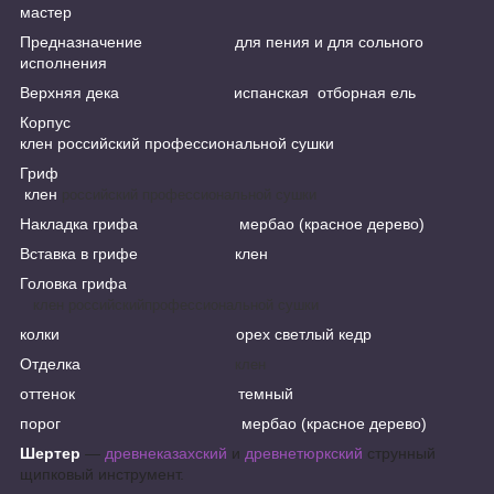
мастер
Предназначение для пения и для сольного
исполнения
Верхняя дека испанская отборная ель
Корпус
клен российский профессиональной сушки
Гриф
клен
российский профессиональной сушки
Накладка грифа мербао (красное дерево)
Вставка в грифе клен
Головка грифа
клен
российскийпрофессиональной сушки
колки орех светлый кедр
Отделка
клен
оттенок темный
порог мербао (красное дерево)
Шертер
—
древнеказахский
и
древнетюркский
струнный
щипковый инструмент.