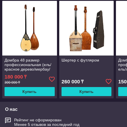
Домбра 48 размер
Шертер с футляром
Дом
профессиональная (ель/
про
красное дерево/мербау/
ель/
граб)
бере
180 000
₸
260 000
150
₸
300 000 ₸
Купить
Купить
О нас
Рейтинг не сформирован
Менее 5 отзывов за последний год