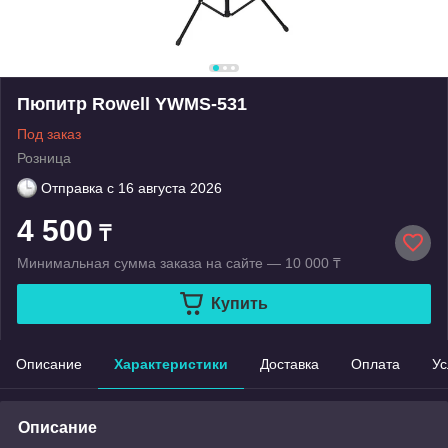
Пюпитр Rowell YWMS-531
Под заказ
Розница
Отправка с
16 августа 2026
4 500
₸
Минимальная сумма заказа на сайте — 10 000 ₸
Купить
Описание
Характеристики
Доставка
Оплата
Ус
Описание