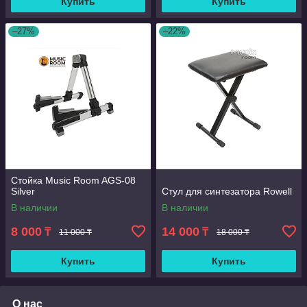
Купить
Купить
–27%
–22%
Стойка Music Room AGS-08
Silver
Стул для синтезатора Rowell
В наличии
В наличии
8 000
14 000
₸
₸
11 000 ₸
18 000 ₸
Купить
Купить
О нас