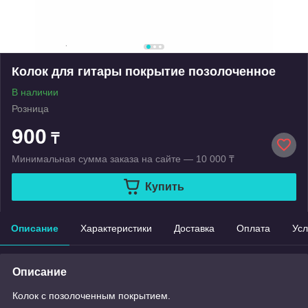
Колок для гитары покрытие позолоченное
В наличии
Розница
900
₸
Минимальная сумма заказа на сайте — 10 000 ₸
Купить
Описание
Характеристики
Доставка
Оплата
Усл
Описание
Колок с позолоченным покрытием.