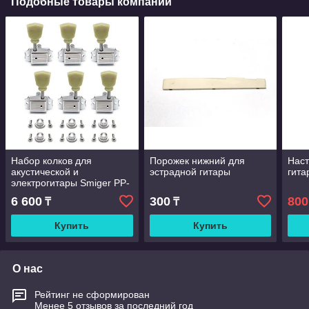
Подобные товары компании
Набор колков для
Порожек нижний для
Наст
акустической и
эстрадной гитары
гита
электрогитары Smiger PP-
B30-SL
6 600
300
800
₸
₸
Купить
Купить
О нас
Рейтинг не сформирован
Менее 5 отзывов за последний год