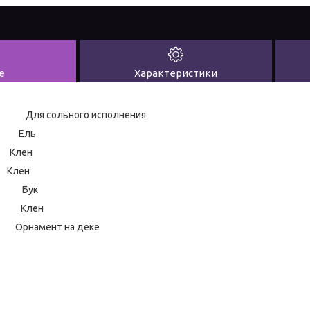
е
Характеристики
Для сольного исполнения
а Ель
лен
лен
а Бук
грифа Клен
амент на деке