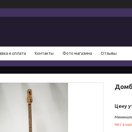
авка и оплата
Контакты
Фото магазина
Отзывы
Домб
Цену у
Минималь
Нет в на