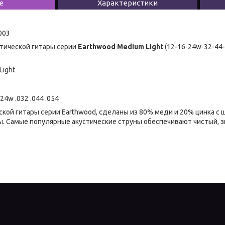
е
Характеристики
003
тической гитары серии
Earthwood Medium Light
(12-16-24w-32-44-
Light
024w .032 .044 .054
ской гитары серии Earthwood, сделаны из 80% меди и 20% цинка с
. Самые популярные акустические струны обеспечивают чистый, з