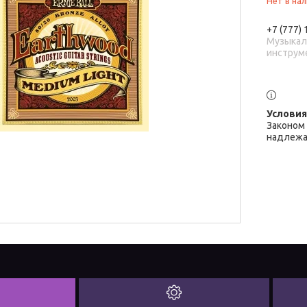
Нет в на
+7 (777)
Музыка
инструм
Законом 
надлежа