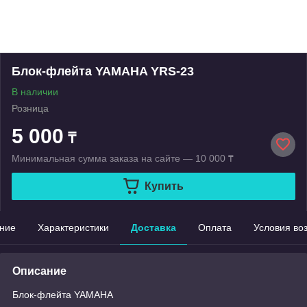
Блок-флейта YAMAHA YRS-23
В наличии
Розница
5 000
₸
Минимальная сумма заказа на сайте — 10 000 ₸
Купить
ние
Характеристики
Доставка
Оплата
Условия во
Описание
Блок-флейта YAMAHA