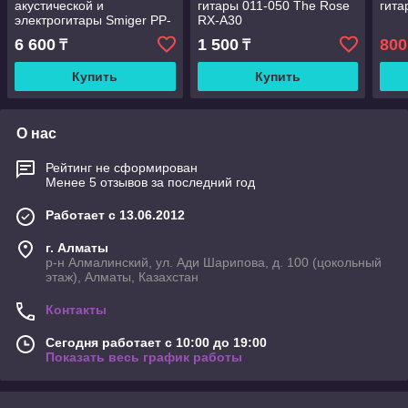
акустической и
гитары 011-050 The Rose
гита
электрогитары Smiger PP-
RX-A30
B30-SL
6 600
1 500
800
₸
₸
Купить
Купить
О нас
Рейтинг не сформирован
Менее 5 отзывов за последний год
Работает с 13.06.2012
г. Алматы
р-н Алмалинский, ул. Ади Шарипова, д. 100 (цокольный
этаж), Алматы, Казахстан
Контакты
Сегодня работает с 10:00 до 19:00
Показать весь график работы