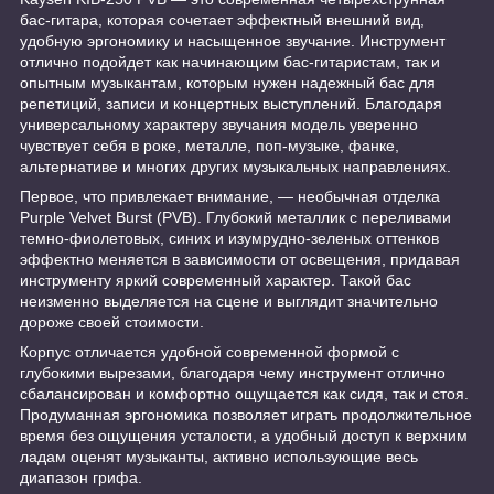
бас-гитара, которая сочетает эффектный внешний вид,
удобную эргономику и насыщенное звучание. Инструмент
отлично подойдет как начинающим бас-гитаристам, так и
опытным музыкантам, которым нужен надежный бас для
репетиций, записи и концертных выступлений. Благодаря
универсальному характеру звучания модель уверенно
чувствует себя в роке, металле, поп-музыке, фанке,
альтернативе и многих других музыкальных направлениях.
Первое, что привлекает внимание, — необычная отделка
Purple Velvet Burst (PVB). Глубокий металлик с переливами
темно-фиолетовых, синих и изумрудно-зеленых оттенков
эффектно меняется в зависимости от освещения, придавая
инструменту яркий современный характер. Такой бас
неизменно выделяется на сцене и выглядит значительно
дороже своей стоимости.
Корпус отличается удобной современной формой с
глубокими вырезами, благодаря чему инструмент отлично
сбалансирован и комфортно ощущается как сидя, так и стоя.
Продуманная эргономика позволяет играть продолжительное
время без ощущения усталости, а удобный доступ к верхним
ладам оценят музыканты, активно использующие весь
диапазон грифа.