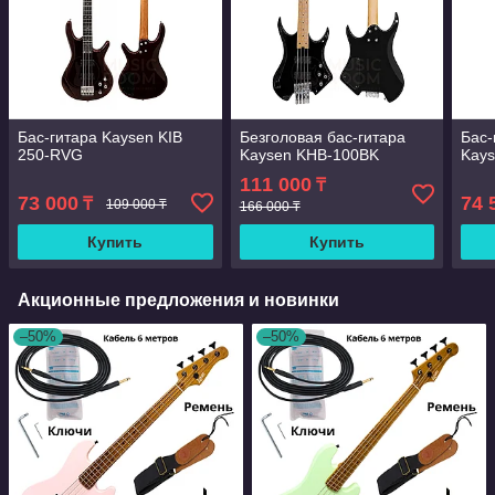
Бас-гитара Kaysen KIB
Безголовая бас-гитара
Бас-
250-RVG
Kaysen KHB-100BK
Kays
111 000
₸
73 000
74 
₸
109 000 ₸
166 000 ₸
Купить
Купить
Акционные предложения и новинки
–50%
–50%