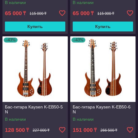
В наличии
В наличии
65 000
65 000
₸
₸
115 000 ₸
115 000 ₸
Купить
Купить
–43%
–43%
Бас-гитара Kaysen K-EB50-5
Бас-гитара Kaysen K-EB50-6
N
N
В наличии
В наличии
128 500
151 000
₸
₸
227 000 ₸
266 500 ₸