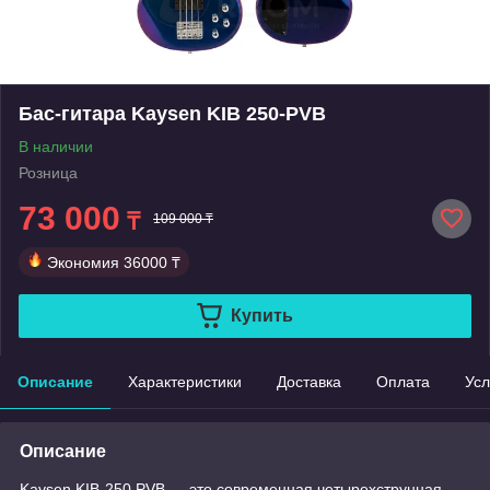
Бас-гитара Kaysen KIB 250-PVB
В наличии
Розница
73 000
₸
109 000 ₸
Экономия
36000 ₸
Купить
Описание
Характеристики
Доставка
Оплата
Усл
Описание
Kaysen KIB-250 PVB — это современная четырехструнная