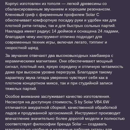
Корпус изготовлен из тополя — легкой древесины со
сбалансированным звучанием и хорошим резонансом.
Кленовый гриф с фирменным профилем Solar C
обеспечивает комфортную посадку руки и удобен как для
плотной ритм-гитары, так и для быстрых сольных партий.
Накладка имеет радиус 14 дюймов и оснащена 24 ладами,
благодаря чему инструмент отлично подходит для
современных техник игры, включая легато, тэппинг и
скоростной шред.
За звучание отвечают два высоковыходных хамбакера с
керамическими магнитами. Они обеспечивают мощный
сигнал, плотный низ, яркую середину и отличную читаемость
даже при высоком уровне перегруза. Благодаря такому
характеру звука гитара уверенно чувствует себя как в
плотном концертном миксе, так и при студийной записи
тяжелых партий.
Особое внимание заслуживает качество изготовления.
Несмотря на доступную стоимость, S by Solar VB4.6W
отличается аккуратной сборкой, качественной обработкой
ладов и продуманной эргономикой. Инструмент производит
впечатление значительно более дорогой модели и полностью
соответствует философии бренда Solar — создавать
максимально удобные и надежные рабочие гитары для