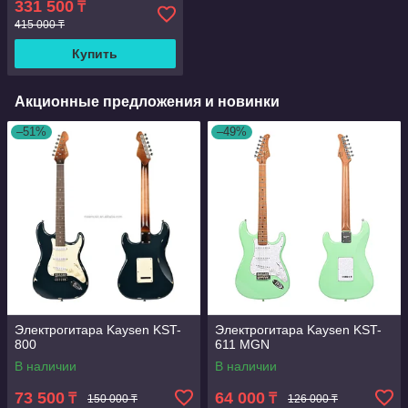
331 500
₸
415 000 ₸
Купить
Акционные предложения и новинки
–51%
–49%
Электрогитара Kaysen KST-
Электрогитара Kaysen KST-
800
611 MGN
В наличии
В наличии
73 500
64 000
₸
₸
150 000 ₸
126 000 ₸