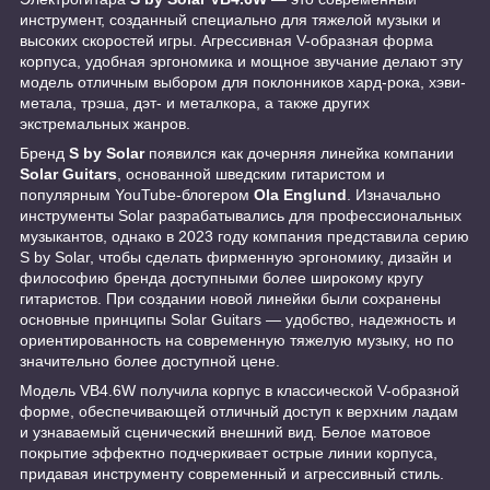
инструмент, созданный специально для тяжелой музыки и
высоких скоростей игры. Агрессивная V-образная форма
корпуса, удобная эргономика и мощное звучание делают эту
модель отличным выбором для поклонников хард-рока, хэви-
метала, трэша, дэт- и металкора, а также других
экстремальных жанров.
Бренд
S by Solar
появился как дочерняя линейка компании
Solar Guitars
, основанной шведским гитаристом и
популярным YouTube-блогером
Ola Englund
. Изначально
инструменты Solar разрабатывались для профессиональных
музыкантов, однако в 2023 году компания представила серию
S by Solar, чтобы сделать фирменную эргономику, дизайн и
философию бренда доступными более широкому кругу
гитаристов. При создании новой линейки были сохранены
основные принципы Solar Guitars — удобство, надежность и
ориентированность на современную тяжелую музыку, но по
значительно более доступной цене.
Модель VB4.6W получила корпус в классической V-образной
форме, обеспечивающей отличный доступ к верхним ладам
и узнаваемый сценический внешний вид. Белое матовое
покрытие эффектно подчеркивает острые линии корпуса,
придавая инструменту современный и агрессивный стиль.