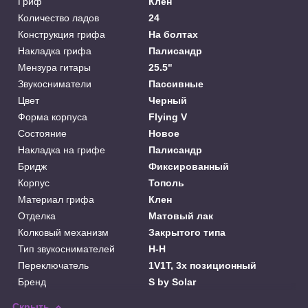
Гриф
Клен
Количество ладов
24
Конструкция грифа
На болтах
Накладка грифа
Палисандр
Мензура гитары
25.5"
Звукосниматели
Пассивные
Цвет
Черный
Форма корпуса
Flying V
Состояние
Новое
Накладка на грифе
Палисандр
Бридж
Фиксированный
Корпус
Тополь
Материал грифа
Клен
Отделка
Матовый лак
Колковый механизм
Закрытого типа
Тип звукоснимателей
H-H
Переключатель
1V1T, 3х позиционный
Бренд
S by Solar
Скрыть