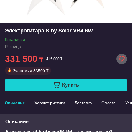
Электрогитара S by Solar VB4.6W
В наличии
Розница
331 500
₸
415 000 ₸
Экономия
83500 ₸
Купить
Описание
Характеристики
Доставка
Оплата
Усл
Описание
Электрогитара
S by Solar VB4.6W
— это современный