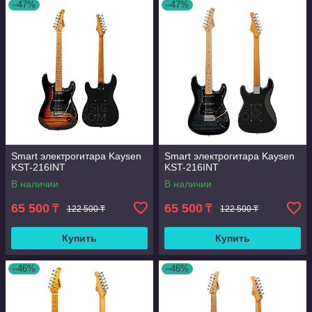
–47%
–47%
Smart электрогитара Kaysen
Smart электрогитара Kaysen
KST-216INT
KST-216INT
В наличии
В наличии
65 500
65 500
₸
₸
122 500 ₸
122 500 ₸
Купить
Купить
–46%
–46%