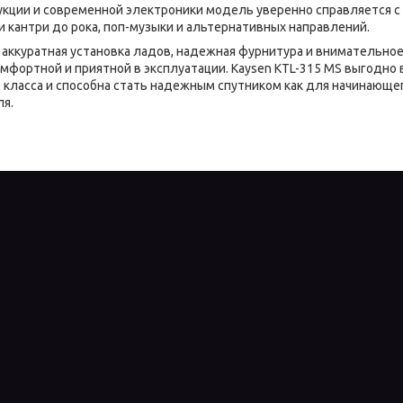
укции и современной электроники модель уверенно справляется 
и кантри до рока, поп-музыки и альтернативных направлений.
, аккуратная установка ладов, надежная фурнитура и внимательно
омфортной и приятной в эксплуатации. Kaysen KTL-315 MS выгодно
 класса и способна стать надежным спутником как для начинающег
я.