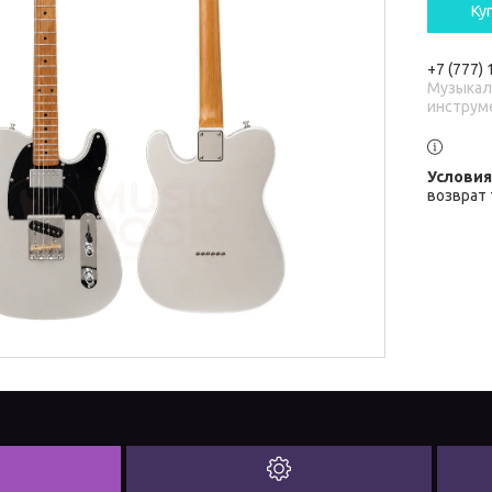
Ку
+7 (777)
Музыка
инструм
возврат 