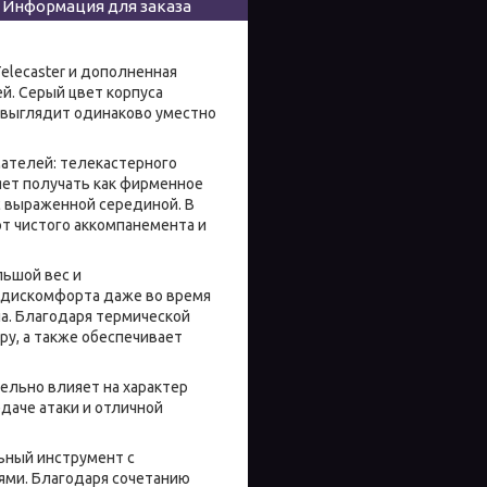
Информация для заказа
elecaster и дополненная
. Серый цвет корпуса
 выглядит одинаково уместно
мателей: телекастерного
яет получать как фирменное
 с выраженной серединой. В
т чистого аккомпанемента и
льшой вес и
т дискомфорта даже во время
а. Благодаря термической
у, а также обеспечивает
ельно влияет на характер
едаче атаки и отличной
ьный инструмент с
ми. Благодаря сочетанию