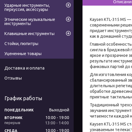
Описани
Ударные инструменты,
перкуссия, аксессуары
Kaysen KTL-315 MS —
Этнические музыкальные
инструменты
современными решен
придает инструменту
Клавишные инструменты
как в домашней студи
Стойки, пюпитры
Главной особенность
сингла в бриджевой 
Уцененные товары
яркое и прозрачное з
результате инструме
фанковых партий до
Доставка и оплата
Для изготовления ко
Отзывы
сбалансированный зв
длительных репетици
обработке древесина
приятные тактильные
График работы
Традиционный трехсе
Выходной
ПОНЕДЕЛЬНИК
звучания инструмента
читаемости каждой но
10:00
19:00
ВТОРНИК
13:00
14:00
Kaysen KTL-315 MS с
узнаваемым телекас
10:00
19:00
СРЕДА