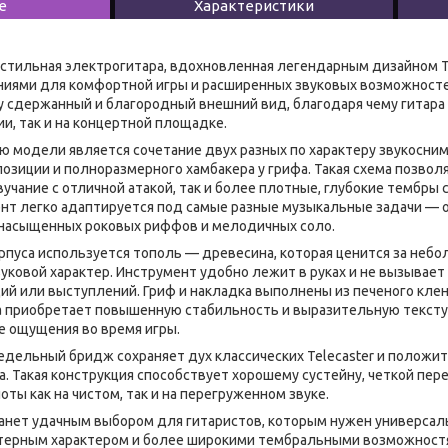
е
Характеристики
 стильная электрогитара, вдохновленная легендарным дизайном T
иями для комфортной игры и расширенных звуковых возможностей
 сдержанный и благородный внешний вид, благодаря чему гитара
и, так и на концертной площадке.
ю модели является сочетание двух разных по характеру звукосни
позиции и полноразмерного хамбакера у грифа. Такая схема позвол
вучание с отличной атакой, так и более плотные, глубокие тембры
нт легко адаптируется под самые разные музыкальные задачи — о
 насыщенных роковых риффов и мелодичных соло.
рпуса используется тополь — древесина, которая ценится за небо
уковой характер. Инструмент удобно лежит в руках и не вызывае
й или выступлений. Гриф и накладка выполнены из печеного клен
 приобретает повышенную стабильность и выразительную текстур
 ощущения во время игры.
дельный бридж сохраняет дух классических Telecaster и положит
. Такая конструкция способствует хорошему сустейну, четкой пер
ты как на чистом, так и на перегруженном звуке.
танет удачным выбором для гитаристов, которым нужен универсал
терным характером и более широкими тембральными возможностя