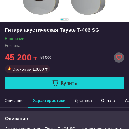
Гитара акустическая Tayste T-406 SG
В наличии
Розница
45 200
₸
59 000 ₸
Экономия
13800 ₸
Купить
Описание
Характеристики
Доставка
Оплата
Ус
Описание
Акустическая гитара Tayste T-406 SG — компактная модель с