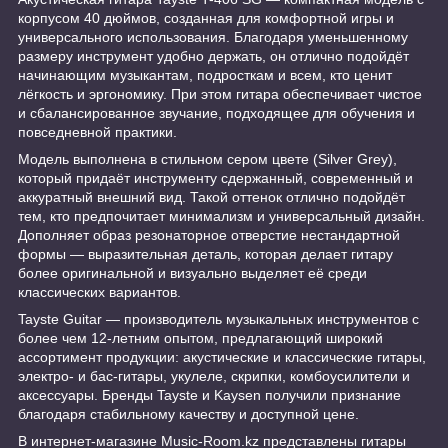
корпусом 40 дюймов, созданная для комфортной игры и
универсального использования. Благодаря уменьшенному
размеру инструмент удобно держать, он отлично подойдёт
начинающим музыкантам, подросткам и всем, кто ценит
лёгкость и эргономику. При этом гитара обеспечивает чистое
и сбалансированное звучание, подходящее для обучения и
повседневной практики.
Модель выполнена в стильном сером цвете (Silver Grey),
который придаёт инструменту сдержанный, современный и
аккуратный внешний вид. Такой оттенок отлично подойдёт
тем, кто предпочитает минимализм и универсальный дизайн.
Дополняет образ резонаторное отверстие нестандартной
формы — выразительная деталь, которая делает гитару
более оригинальной и визуально выделяет её среди
классических вариантов.
Tayste Guitar — производитель музыкальных инструментов с
более чем 12-летним опытом, предлагающий широкий
ассортимент продукции: акустические и классические гитары,
электро- и бас-гитары, укулеле, скрипки, комбоусилители и
аксессуары. Бренды Tayste и Kaysen получили признание
благодаря стабильному качеству и доступной цене.
В интернет-магазине Music-Room.kz представлены гитары