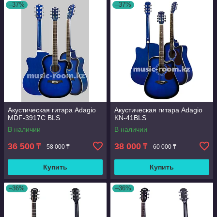
–37%
–37%
Акустическая гитара Adagio
Акустическая гитара Adagio
MDF-3917С BLS
KN-41BLS
В наличии
В наличии
36 500
38 000
₸
₸
58 000 ₸
60 000 ₸
Купить
Купить
–36%
–36%