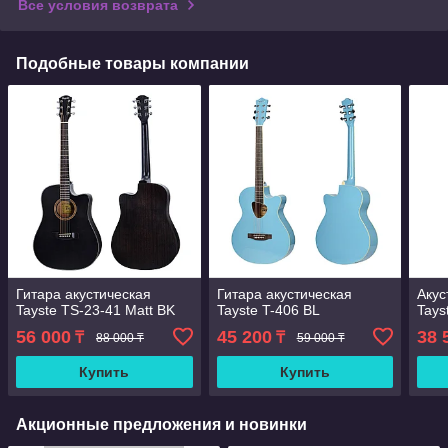
Все условия возврата
Подобные товары компании
Гитара акустическая
Гитара акустическая
Акус
Tayste TS-23-41 Matt BK
Tayste T-406 BL
Tays
56 000
45 200
38 
₸
₸
88 000 ₸
59 000 ₸
Купить
Купить
Акционные предложения и новинки