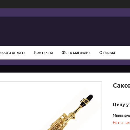
авка и оплата
Контакты
Фото магазина
Отзывы
Сакс
Цену у
Минималь
Нет в на