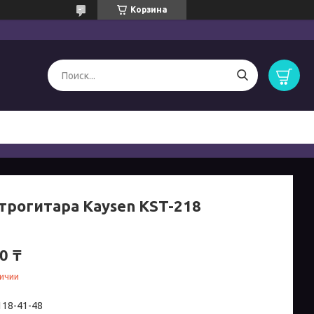
Корзина
трогитара Kaysen KST-218
0 ₸
личии
 118-41-48