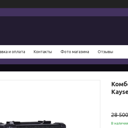
авка и оплата
Контакты
Фото магазина
Отзывы
Комб
Kays
28 500
В наличи