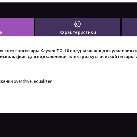
е
Характеристики
я электрогитары Kaysen TG-10 предназначен для усиления с
использjван для подключения электроакустической гитары и
ний overdrive, equalizer