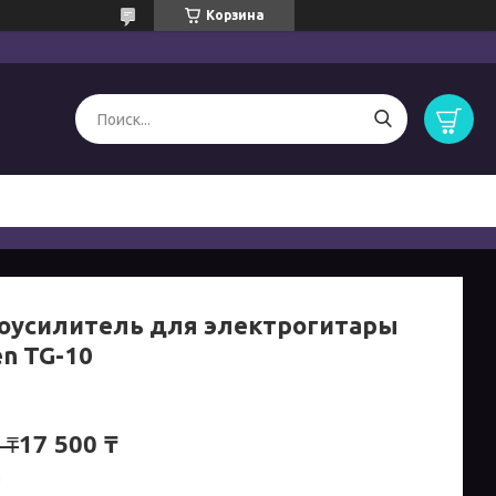
Корзина
оусилитель для электрогитары
en TG-10
17 500 ₸
 ₸
и