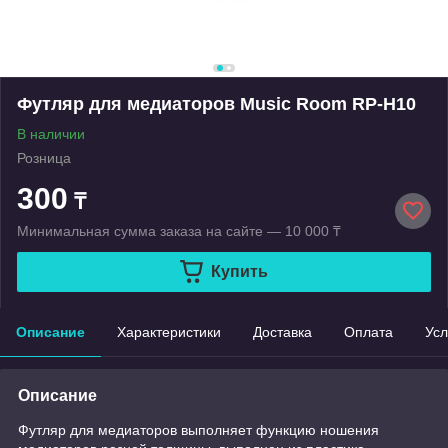
Футляр для медиаторов Music Room RP-H10
В наличии
Розница
300
₸
Минимальная сумма заказа на сайте — 10 000 ₸
Купить
Описание
Характеристики
Доставка
Оплата
Усл
Описание
Футляр для медиаторов выполняет функцию ношения