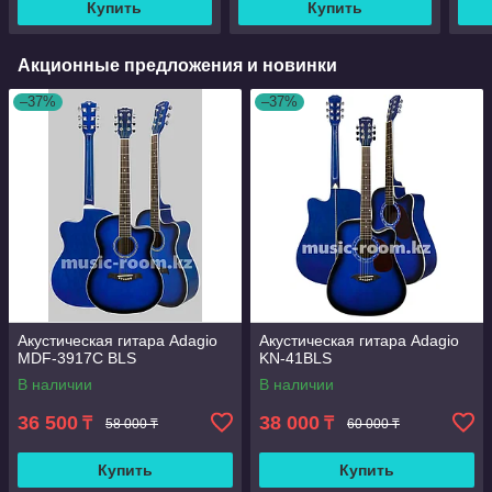
Купить
Купить
Акционные предложения и новинки
–37%
–37%
Акустическая гитара Adagio
Акустическая гитара Adagio
MDF-3917С BLS
KN-41BLS
В наличии
В наличии
36 500
38 000
₸
₸
58 000 ₸
60 000 ₸
Купить
Купить