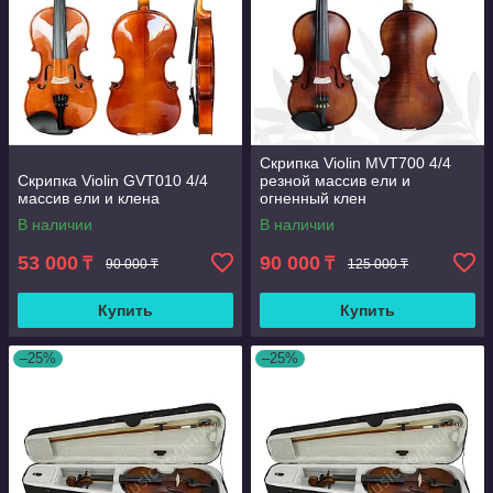
Скрипка Violin MVT700 4/4
Скрипка Violin GVT010 4/4
резной массив ели и
массив ели и клена
огненный клен
В наличии
В наличии
53 000
90 000
₸
₸
90 000 ₸
125 000 ₸
Купить
Купить
–25%
–25%