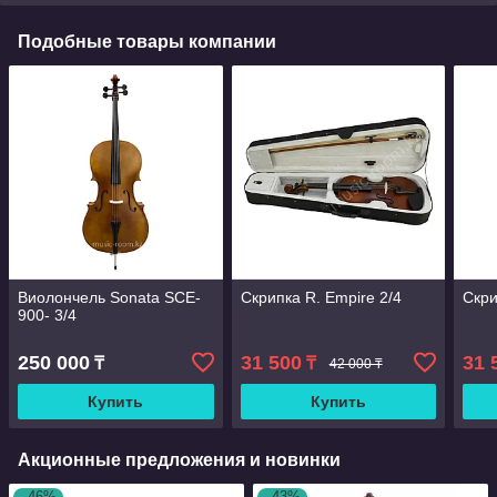
Подобные товары компании
Виолончель Sonata SCE-
Скрипка R. Empire 2/4
Скри
900- 3/4
250 000
31 500
31 
₸
₸
42 000 ₸
Купить
Купить
Акционные предложения и новинки
–46%
–43%