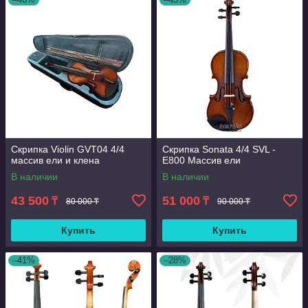
Скрипка Violin GVT04 4/4
Скрипка Sonata 4/4 SVL -
массив ели и клена
E800 Массив ели
В наличии
В наличии
43 500
51 000
₸
₸
80 000 ₸
90 000 ₸
Купить
Купить
–41%
–28%