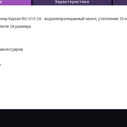
е
Характеристики
енор Kaysen RG-U15-26 - водонепронецаемый чехол, утепление 10 
леле 26 размера
аксессуаров
р