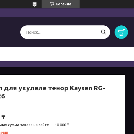
Корзина
л для укулеле тенор Kaysen RG-
26
 ₸
ная сумма заказа на сайте — 10 000 ₸
личии