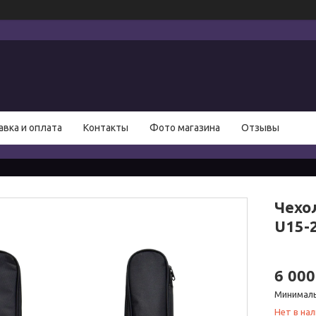
авка и оплата
Контакты
Фото магазина
Отзывы
Чехо
U15-
6 000
Минималь
Нет в на