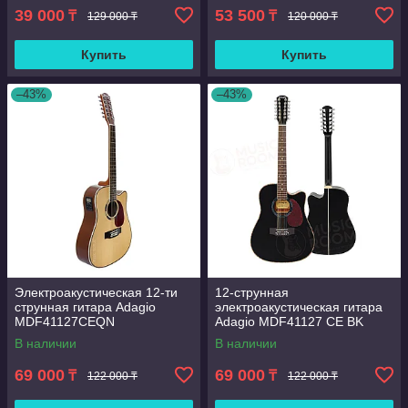
39 000
53 500
₸
₸
129 000 ₸
120 000 ₸
Купить
Купить
–43%
–43%
Электроакустическая 12-ти
12-струнная
струнная гитара Adagio
электроакустическая гитара
MDF41127CЕQN
Adagio MDF41127 CE BK
В наличии
В наличии
69 000
69 000
₸
₸
122 000 ₸
122 000 ₸