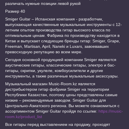
различать нужные позиции левой рукой
Размер 40
Smiger Guitar – Испанская компания - разработчик,
выпускающая качественные музыкальные инструменты с 12-
летним опытом производства гитар высокого класса по
оптимальным ценам. Фабрика по производству находится в
Китае и выпускает следующие бренды гитар: Smiger, Grape,
Freeman, Martisan, April, Naneki и Luxars, завоевавших
превосходную репутацию во всем мире.
Сегодня основной продукцией компании Smiger являются
акустические гитары, классические гитары, электро и бас-
гитары, скрипки, укулеле, комбоусилители и другие
инструменты, а также различные музыкальные аксессуары.
Музыкальный магазин Music-Room.kz является
дистрибьютером гитар фабрики Smiger на территории
Республики Казахстан, поэтому цены представлены самые
низкие – рекомендуемые заводом. Smiger Guitar для
Центрально-Азиатского региона. Вы можете ознакомиться с
ассортиментом Smiger Guitar пройдя по ссылке:
https://music-
room.kz/product_list
Все гитары перед выставлением на продажу, проходят