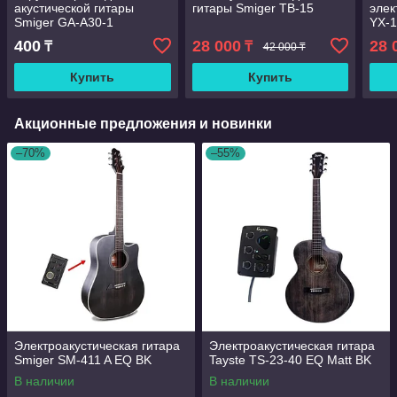
акустической гитары
гитары Smiger TB-15
элек
Smiger GA-A30-1
YX-
400
28 000
28 
₸
₸
42 000 ₸
Купить
Купить
Акционные предложения и новинки
–70%
–55%
Электроакустическая гитара
Электроакустическая гитара
Smiger SM-411 A EQ BK
Tayste TS-23-40 EQ Matt BK
В наличии
В наличии