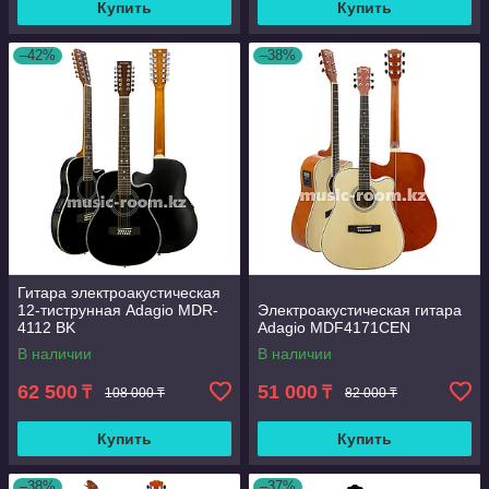
Купить
Купить
–42%
–38%
Гитара электроакустическая
12-тиструнная Adagio MDR-
Электроакустическая гитара
4112 BK
Adagio MDF4171CEN
В наличии
В наличии
62 500
51 000
₸
₸
108 000 ₸
82 000 ₸
Купить
Купить
–38%
–37%