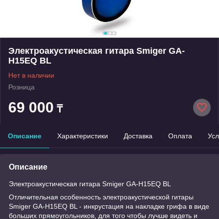
Электроакустическая гитара Smiger GA-
H15EQ BL
Нет в наличии
Розница
69 000
₸
Описание
Характеристики
Доставка
Оплата
Усл
Описание
Электроакустическая гитара Smiger GA-H15EQ BL
Отличительная особенность электроакустической гитары
Smiger GA-H15EQ BL - инкрустация на накладке грифа в виде
больших прямоугольников, для того чтобы лучше видеть и